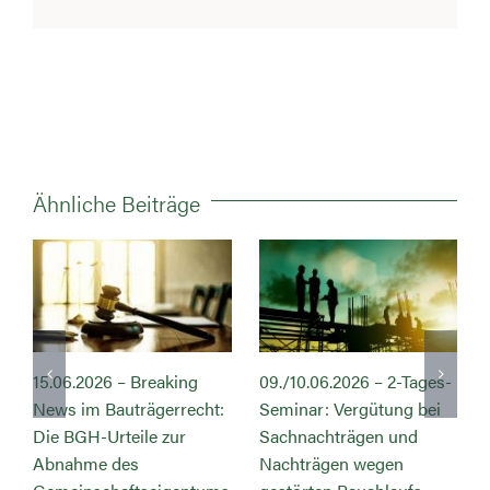
Ähnliche Beiträge
6.2026 – Breaking
09./10.06.2026 – 2-Tages-
09.06.20
 im Bauträgerrecht:
Seminar: Vergütung bei
des
BGH-Urteile zur
Sachnachträgen und
Gemeinsc
ahme des
Nachträgen wegen
Teil I