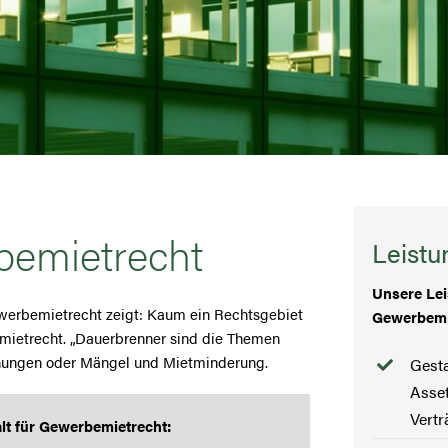
bemietrecht
Leist
Unsere Lei
ewerbemietrecht zeigt: Kaum ein Rechtsgebiet
Gewerbemi
emietrecht. „Dauerbrenner sind die Themen
nungen oder Mängel und Mietminderung.
Gesta
Asset
Vertr
lt für Gewerbemietrecht: