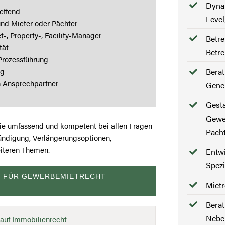
Dynam
effend
Leve
und Mieter oder Pächter
-, Property-, Facility-Manager
Betr
tät
Betre
 Prozessführung
ng
Berat
n Ansprechpartner
Gene
Gesta
Gewe
Sie umfassend und kompetent bei allen Fragen
Pach
ündigung, Verlängerungsoptionen,
eiteren Themen.
Entwi
Spezi
T FÜR GEWERBEMIETRECHT
Mietr
Berat
Nebe
auf Immobilienrecht