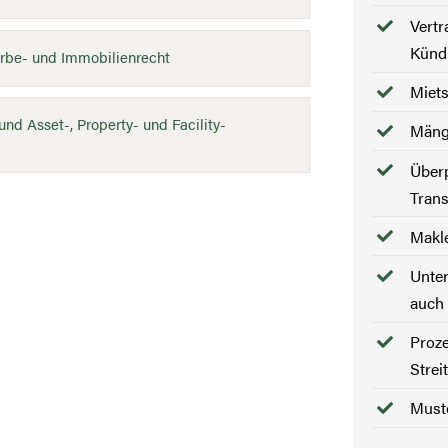
Vertr
Künd
erbe- und Immobilienrecht
Miets
d Asset-, Property- und Facility-
Mäng
Über
Trans
Makl
Unte
auch 
Proz
Strei
Muste