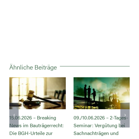
Ähnliche Beiträge
15.06.2026 – Breaking
09./10.06.2026 – 2-Tages-
News im Bauträgerrecht:
Seminar: Vergütung bei
s
Die BGH-Urteile zur
Sachnachträgen und