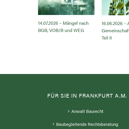
14.07.2026 – Mängel nach
– Abnahme des
16.06.2026 –
BGB, VOB/B und WEG
ftseigentums
Gemeinschaf
Teil II
FÜR SIE IN FRANKFURT A.M.
Anwalt Baurecht
Baubegleitende Rechtsberatung