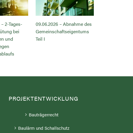
14.07.2026 – M
 – 2-Tages-
09.06.2026 – Abnahme des
BGB, VOB/B u
ütung bei
Gemeinschaftseigentums
en und
Teil I
egen
ablaufs
PROJEKTENTWICKLUNG
Bauträgerrecht
Baulärm und Schallschutz