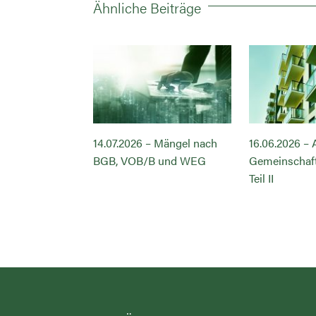
Ähnliche Beiträge
– Abnahme des
14.07.2026 – Mängel nach
16.06.2026 –
ftseigentums
BGB, VOB/B und WEG
Gemeinschaf
Teil II