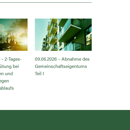
 – 2-Tages-
09.06.2026 – Abnahme des
14.07.2026 – M
ütung bei
Gemeinschaftseigentums
BGB, VOB/B u
en und
Teil I
egen
ablaufs