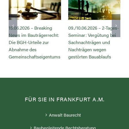
15.06.2026 – Breaking
09./10.06.2026 – 2-Tages-
News im Bauträgerrecht:
Seminar: Vergütung bei
s
Die BGH-Urteile zur
Sachnachträgen und
Abnahme des
Nachträgen wegen
Gemeinschaftseigentums
gestörten Bauablaufs
FÜR SIE IN FRANKFURT A.M.
Anwalt Baurecht
Baubegleitende Rechtsberatung