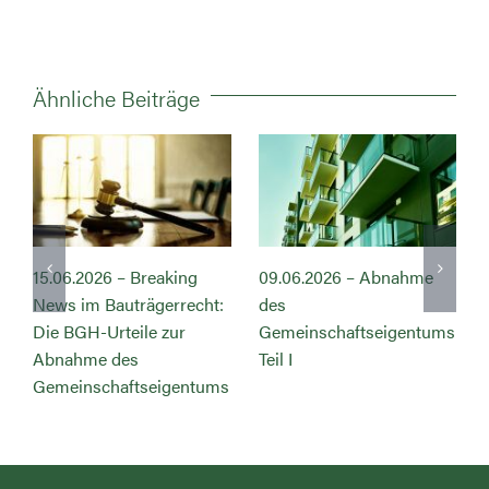
Ähnliche Beiträge
15.06.2026 – Breaking
09.06.2026 – Abnahme
0
News im Bauträgerrecht:
des
d
Die BGH-Urteile zur
Gemeinschaftseigentums
G
Abnahme des
Teil I
Gemeinschaftseigentums