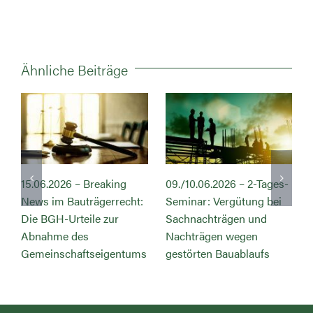
Ähnliche Beiträge
09./10.06.2026 – 2-Tages-
09.06.2026 – Abnahme
14.0
Seminar: Vergütung bei
des
BGB,
Sachnachträgen und
Gemeinschaftseigentums
Nachträgen wegen
Teil I
gestörten Bauablaufs