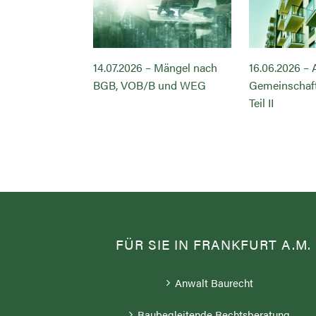
– Abnahme des
14.07.2026 – Mängel nach
16.06.2026 –
ftseigentums
BGB, VOB/B und WEG
Gemeinschaf
Teil II
FÜR SIE IN FRANKFURT A.M.
Anwalt Baurecht
Baubegleitende Rechtsberatung