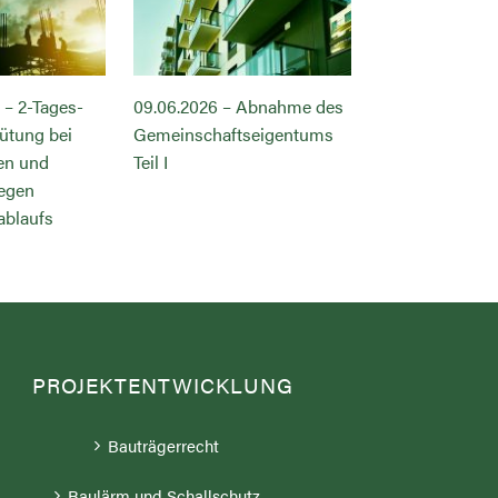
 – 2-Tages-
09.06.2026 – Abnahme des
14.07.2026 – M
ütung bei
Gemeinschaftseigentums
BGB, VOB/B u
en und
Teil I
egen
ablaufs
PROJEKTENTWICKLUNG
Bauträgerrecht
Baulärm und Schallschutz