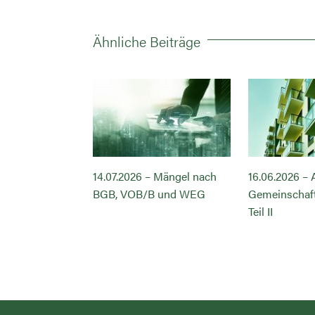
Ähnliche Beiträge
– Abnahme des
14.07.2026 – Mängel nach
16.06.2026 –
ftseigentums
BGB, VOB/B und WEG
Gemeinschaf
Teil II