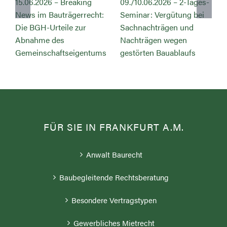
15.06.2026 – Breaking
09./10.06.2026 – 2-Tages-
News im Bauträgerrecht:
Seminar: Vergütung bei
s
Die BGH-Urteile zur
Sachnachträgen und
Abnahme des
Nachträgen wegen
Gemeinschaftseigentums
gestörten Bauablaufs
FÜR SIE IN FRANKFURT A.M.
Anwalt Baurecht
Baubegleitende Rechtsberatung
Besondere Vertragstypen
Gewerbliches Mietrecht