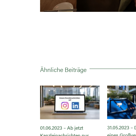
Ähnliche Beiträge
31.05.2023 –
 BGH sorgt für
01.06.2023 – Ab jetzt
eines Großve
chte und
Kanzleinachrichten nur