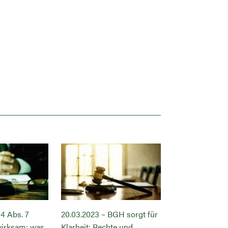
 4 Abs. 7
20.03.2023 – BGH sorgt für
01.06.2023 – Ab
wirksam: was
Klarheit: Rechte und
Kanzleinachric