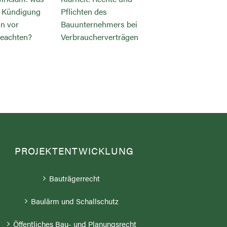
er Kündigung
Pflichten des
über soziale N
n vor
Bauunternehmers bei
eachten?
Verbraucherverträgen
PROJEKTENTWICKLUNG
Bauträgerrecht
Baulärm und Schallschutz
Öffentliches Bau- und Planungsrecht