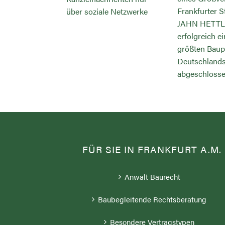
Frankfurter S
s
über soziale Netzwerke
JAHN HETTL
mers bei
erfolgreich e
verträgen
größten Baup
Deutschland
abgeschlosse
FÜR SIE IN FRANKFURT A.M.
Anwalt Baurecht
Baubegleitende Rechtsberatung
Besondere Vertragstypen