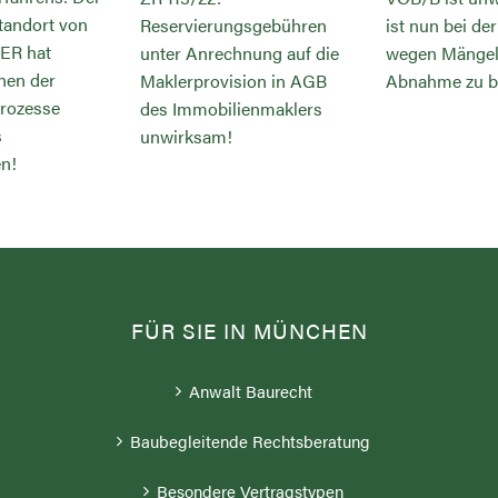
tandort von
Reservierungsgebühren
ist nun bei d
ER hat
unter Anrechnung auf die
wegen Mängel
inen der
Maklerprovision in AGB
Abnahme zu b
rozesse
des Immobilienmaklers
s
unwirksam!
n!
FÜR SIE IN MÜNCHEN
Anwalt Baurecht
Baubegleitende Rechtsberatung
Besondere Vertragstypen