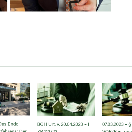
 Das Ende
BGH Urt. v. 20.04.2023 – I
07.03.2023 – §
rfahrens: Der
ZR 113/22:
VOB/B ist un