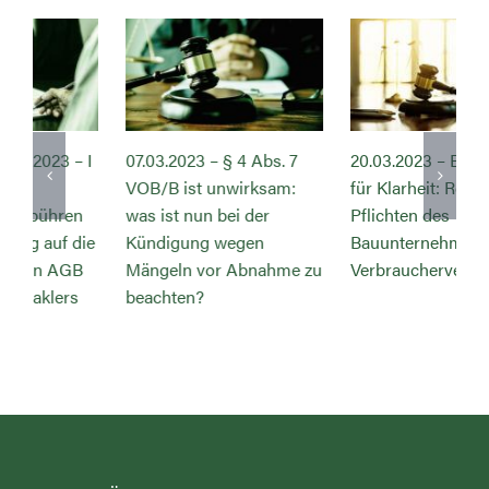
20.03.2023 – BGH sorgt
01.06.2023 – Ab jetzt
für Klarheit: Rechte und
Kanzleinachrichten nur
Pflichten des
über soziale Netzwerke
Bauunternehmers bei
u
Verbraucherverträgen
FÜR SIE IN FRANKFURT A.M.