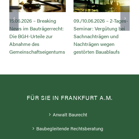
15.06.2026 – Breaking
09./10.06.2026 – 2-Tages-
News im Bauträgerrecht:
Seminar: Vergütung bei
s
Die BGH-Urteile zur
Sachnachträgen und
Abnahme des
Nachträgen wegen
Gemeinschaftseigentums
gestörten Bauablaufs
FÜR SIE IN FRANKFURT A.M.
Anwalt Baurecht
Baubegleitende Rechtsberatung